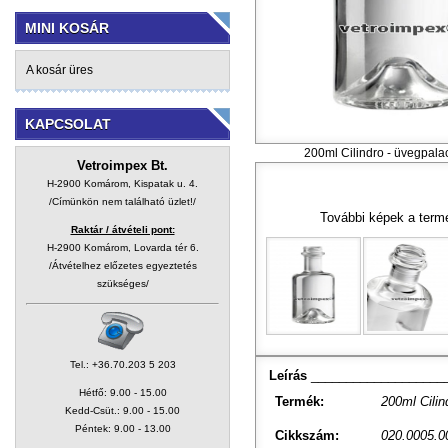
MINI KOSÁR
A kosár üres
KAPCSOLAT
200ml Cilindro - üvegpala
Vetroimpex Bt.
H-2900 Komárom, Kispatak u. 4.
/Címünkön nem található üzlet!/
További képek a termé
Raktár / átvételi pont:
H-2900 Komárom, Lovarda tér 6.
/Átvételhez előzetes egyeztetés
szükséges/
Tel.: +36.70.203 5 203
Leírás
___________________
Hétfő: 9.00 - 15.00
Termék:
200ml Cili
Kedd-Csüt.: 9.00 - 15.00
Péntek: 9.00 - 13.00
Cikkszám:
020.0005.0