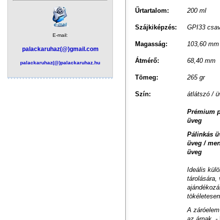
Űrtartalom:
200 ml
Szájkiképzés:
GPI33 csava
E-mail:
Magasság:
103,60 mm
palackaruhaz(@)gmail.com
Átmérő:
68,40 mm
palackaruhaz(@)palackaruhaz.hu
Tömeg:
265 gr
Szín:
átlátszó / 
Prémium p
üveg
Pálinkás ü
üveg / men
üveg
Ideális külö
tárolására,
ajándékozás
tökéletesen
A záróelem
az árnak
-