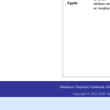
Egyéb:
tételben re
az üveghez
Általános Vásárlási Feltételek /Á
Copyright © 2012-2026 Ve