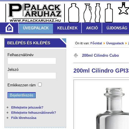
ÜVEGPALACK
KELLÉKEK
AKCIÓ
ÚJDONSÁG
BELÉPÉS ÉS KILÉPÉS
Ön itt van:
Főoldal
Üvegpalack
Felhasználónév
200ml Cilindro Cubo
___________________________
Jelszó
200ml Cilindro GPI3
Emlékezzen rám
Elfelejtette jelszavát?
Elfelejtette felhasználónevét?
Fiók létrehozása