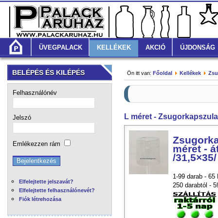
ÜVEGPALACK
KELLÉKEK
AKCIÓ
ÚJDONSÁG
BELÉPÉS ÉS KILÉPÉS
Ön itt van:
Főoldal
Kellékek
Zsu
Felhasználónév
L méret - Zsugorkapszula
Jelszó
Zsugorka
Emlékezzen rám
méret - á
/31,5×35/
1-99 darab - 65 
Elfelejtette jelszavát?
250 darabtól - 5
Elfelejtette felhasználónevét?
Fiók létrehozása